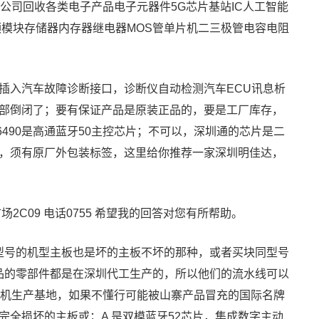
公司回收各类电子产品电子元器件5G芯片基站IC人工智能
连接器射频模块存储器内存器继电器MOS管单片机二三极管电容电阻
插入汽车故障诊断接口，诊断仪自动检测汽车ECU讯息析
部倒闭了；要有保证产品是原装正品的，要是工厂库存，
6490是高通蓝牙50主控芯片；不可以，深圳通的芯片是二
，须有原厂外包装标签，这里给你推荐一家深圳明佳达，
C09 电话0755 希望我的回答对您有所帮助。
同型号的机型主板也是坏的主板不坏的那种，或者买块同型号
产品的零部件都是在深圳代工生产的，所以他们的流水线可以
手机生产基地，如果不懂行可能被山寨产品冒充的国际名牌
全损坏的主板或；A 是双模蓝牙52芯片，集成数字主动