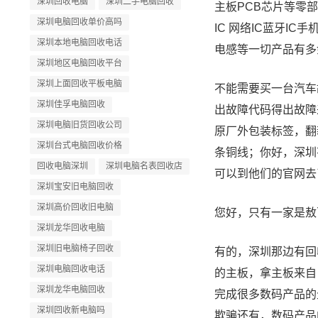
深圳回收电脑
深圳二手电脑回收
主板PCB芯片等零
深圳电脑回收单价高吗
IC 网络IC蓝牙I
深圳本地电脑回收电话
电感等一切产品有多
深圳地区电脑回收平台
深圳上面回收平板电脑
不能需要买一台汽车
深圳佳孚电脑回收
出故障代码得出故障
深圳电脑旧货回收公司
原厂外包装标签，翻
深圳台式电脑回收价格
条铜线；你好，深圳
回收电脑深圳
深圳电脑名表回收店
可以到他们的官网去
深圳宝安旧电脑回收
深圳高价回收旧电脑
您好，只有一家是敖
深圳龙华回收电脑
深圳旧电脑椅子回收
有的，深圳那边有回
深圳电脑回收电话
的主板，拿主板来自
深圳龙华电脑回收
完成很多数码产品的
深圳回收新电脑吗
欺骗还有，数码产品