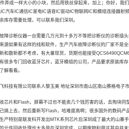
部件弄成一样大小的小块，然后用铁丝穿起来，加上；你好，我们
C手机IC汽车IC通信IC家电IC语音IC驱动IC物联网IC和模组
余库存需要处理，可以联系我们深圳。
故障诊断仪器一台需要几万元到十多万不等把诊断仪的诊断插头
来源如果有这样的线和软件，生产汽车故障诊断仪的厂家不是全
新和散新都不考虑，有大量现货，货期也能接受QCS6490QCM
有很多专门回收蓝牙芯片，蓝牙模组的公司，产品要求原装库存
了解看看。
飞科技有限公司联系人黎玉美 地址深圳市南山区南山赛格电子市场2
收芯片和Flash，屏幕不过也不能卖几个钱厉害的话，去掏块
己搞上去，然后重新写Flash，哈难度高啊；很多国外的数码
生产特别是联发科开发出MTK系列芯片后深圳成了最大的山寨
的元件回收处理也大多是在深圳完成，以期废物利用这其中并未完