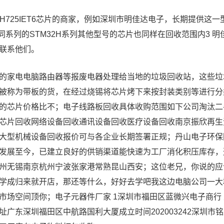
32H725IET6芯片的商家，例如深圳市明佳达电子，长期提供
ET6，同系列的STM32H系列其他型号的芯片也同样在回收范围内
联系他们。
的家电电脑路由器等报废电器处理给当地的垃圾回收站，这些垃
被称为带板的货，在经过烧锡将芯片烤下来按封装类别等进行分
的芯片价格比不；电子线路板回收具体收购范围如下公司淘汰二
芯片回收网络设备回收通讯设备回收医疗设备回收南京振欣再生
大型机械设备回收报价可与各企业长期签署正规；丹山电子环保回
发展至今，已建立良好的供销渠道能快速为工厂消化积压库存，
州无锡南京杭州宁波张家港常熟昆山西安；这位老兄，你说的应
学成归来就开店，那还等什么，好好去学吧我这边电脑公司一大
市场空间顶你；电子元器件厂家 1深圳市福田区蓝微兴电子商行
址广东深圳福田区中航路国利大厦成立时间202003242深圳市