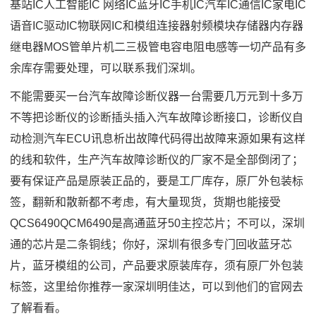
基站IC人工智能IC 网络IC蓝牙IC手机IC汽车IC通信IC家电IC
语音IC驱动IC物联网IC和模组连接器射频模块存储器内存器
继电器MOS管单片机二三极管电容电阻电感等一切产品有多
余库存需要处理，可以联系我们深圳。
不能需要买一台汽车故障诊断仪器一台需要几万元到十多万
不等把诊断仪的诊断插头插入汽车故障诊断接口，诊断仪自
动检测汽车ECU讯息析出故障代码得出故障来源如果有这样
的线和软件，生产汽车故障诊断仪的厂家不是全部倒闭了；
要有保证产品是原装正品的，要是工厂库存，原厂外包装标
签，翻新和散新都不考虑，有大量现货，货期也能接受
QCS6490QCM6490是高通蓝牙50主控芯片；不可以，深圳
通的芯片是二条铜线；你好，深圳有很多专门回收蓝牙芯
片，蓝牙模组的公司，产品要求原装库存，须有原厂外包装
标签，这里给你推荐一家深圳明佳达，可以到他们的官网去
了解看看。