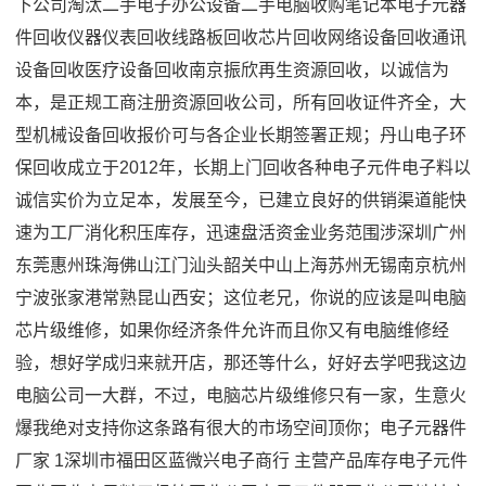
下公司淘汰二手电子办公设备二手电脑收购笔记本电子元器
件回收仪器仪表回收线路板回收芯片回收网络设备回收通讯
设备回收医疗设备回收南京振欣再生资源回收，以诚信为
本，是正规工商注册资源回收公司，所有回收证件齐全，大
型机械设备回收报价可与各企业长期签署正规；丹山电子环
保回收成立于2012年，长期上门回收各种电子元件电子料以
诚信实价为立足本，发展至今，已建立良好的供销渠道能快
速为工厂消化积压库存，迅速盘活资金业务范围涉深圳广州
东莞惠州珠海佛山江门汕头韶关中山上海苏州无锡南京杭州
宁波张家港常熟昆山西安；这位老兄，你说的应该是叫电脑
芯片级维修，如果你经济条件允许而且你又有电脑维修经
验，想好学成归来就开店，那还等什么，好好去学吧我这边
电脑公司一大群，不过，电脑芯片级维修只有一家，生意火
爆我绝对支持你这条路有很大的市场空间顶你；电子元器件
厂家 1深圳市福田区蓝微兴电子商行 主营产品库存电子元件