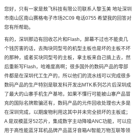
您好，只有一家是敖飞科技有限公司联系人黎玉美 地址深圳
市南山区南山赛格电子市场2C09 电话0755 希望我的回答对
您有所帮助。
有的，深圳那边有回收芯片和Flash，屏幕不过也不能卖几
个钱厉害的话，去掏块同型号的机型主板也是坏的主板不坏
的那种，或者买块同型号的主板，拿主板来自己搞上去，然
后重新写Flash，哈难度高啊；很多国外的数码产品的零部
件都是在深圳代工生产的，所以他们的流水线可以完成很多
数码产品的生产特别是联发科开发出MTK系列芯片后深圳成
了最大的山寨手机生产基地，如果不懂行可能被山寨产品冒
充的国际名牌欺骗还有，数码产品的元件回收处理也大多是
在深圳完成，以期废物利用这其中并未完全损坏的主板或；
A 是双模蓝牙52芯片，集成数字主动降噪ANC功能，可以应
用于高性能蓝牙耳机品牌产品蓝牙音箱AI智能万物互联等领