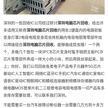
深圳的一些回收IC公司经过研讨
深圳电脑芯片回收
，给出许
多适用又新奇
深圳电脑芯片回收
的用处1键盘内的电路软板
变身灯罩2电容电阻变身昆虫将机箱内电容电阻等零部件加
以焊接组合
深圳电脑芯片回收
，能够做成昆虫哦！一个两
个，多做几个放在一块3PCB芯片变身时髦手链把主板PCB
芯片等零部件弄成一样大小的小块，然后用铁丝穿起来，加
上；你好，我们公司回收各类电子产品电子元器件5G芯片
基站IC人工智能IC 网络IC蓝牙IC手机IC汽车IC通信IC家电IC
语音IC驱动IC物联网IC和模组连接器射频模块存储器内存器
继电器MOS管单片机二三极管电容电阻电感等一切产品有多
余库存需要处理，可以联系我们深圳。
不能需要买一台汽车故障诊断仪器一台需要几万元到十多万