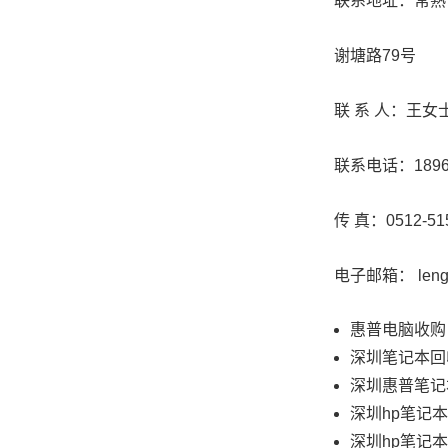
联系地址：常熟市
谢塘路79号
联 系 人：王女
联系电话：189623
传 真：0512-515
电子邮箱： leng.yif
惠普电脑收购
深圳笔记本回
深圳惠普笔记
深圳hp笔记
深圳hp笔记