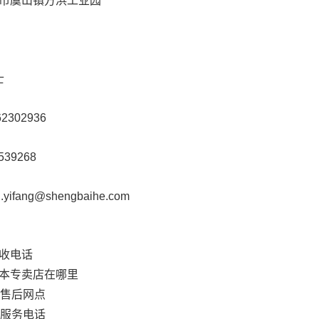
虞山镇方浜工业园
士
02936
39268
ang@shengbaihe.com
收电话
本专卖店在哪里
本售后网点
本服务电话