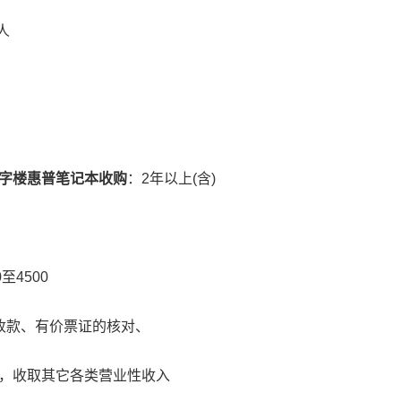
人
字楼惠普笔记本收购
：2年以上(含)
4500
款、有价票证的核对、
收取其它各类营业性收入