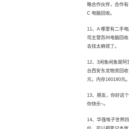
略合作伙伴，合作有小
C 电脑回收。
11、A 哪里有二
司主营苏州电脑回收
去找太麻烦了。
12、3闲鱼闲鱼是
台西安东龙物资回收平
元，内存160180元
13、朋友，你好这
你快乐~。
14、华强电子世界
价，可以把笔记本放