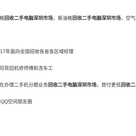
格
回收二手电脑深圳市场
，柴油格
回收二手电脑深圳市场
，空气
7年面向全国招收各省各区域经理
现招机修师傅和洗车工
办理二手机分期业务
回收二手电脑深圳市场
，首付更低
回收二
QQ空间朋友圈