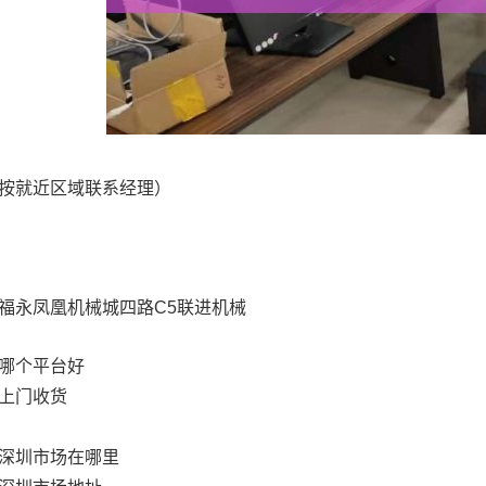
按就近区域联系经理）
福永凤凰机械城四路C5联进机械
哪个平台好
上门收货
深圳市场在哪里