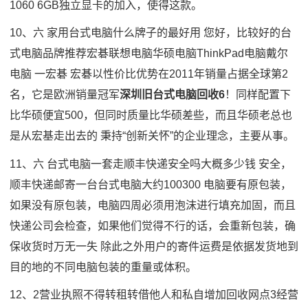
1060 6GB独立显卡的加入，使得这款。
10、六 家用台式电脑什么牌子的最好用 您好，比较好的台
式电脑品牌推荐宏碁联想电脑华硕电脑ThinkPad电脑戴尔
电脑 一宏碁 宏碁以性价比优势在2011年销量占据全球第2
名，它是欧洲销量冠军
深圳旧台式电脑回收6
！同样配置下
比华硕便宜500，但同时质量比华硕差些，而且华硕老总也
是从宏基走出去的 秉持“创新关怀”的企业理念，主要从事。
11、六 台式电脑一套走顺丰快递安全吗大概多少钱 安全，
顺丰快递邮寄一台台式电脑大约100300 电脑要有原包装，
如果没有原包装，电脑四周必须用泡沫进行填充加固，而且
快递公司会检查，如果他们觉得不行的话，会重新包装，确
保收货时万无一失 除此之外用户的寄件运费是依据发货地到
目的地的不同电脑包装的重量或体积。
12、2营业执照不得转租转借他人和私自增加回收网点3经营