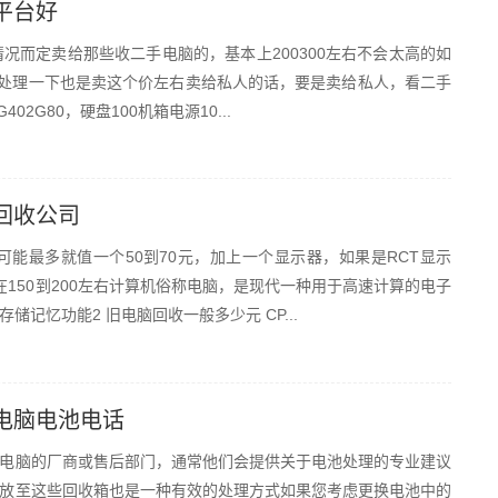
平台好
视情况而定卖给那些收二手电脑的，基本上200300左右不会太高的如
人处理一下也是卖这个价左右卖给私人的话，要是卖给私人，看二手
02G80，硬盘100机箱电源10...
回收公司
，可能最多就值一个50到70元，加上一个显示器，如果是RCT显示
，在150到200左右计算机俗称电脑，是现代一种用于高速计算的电子
记忆功能2 旧电脑回收一般多少元 CP...
电脑电池电话
电脑的厂商或售后部门，通常他们会提供关于电池处理的专业建议
放至这些回收箱也是一种有效的处理方式如果您考虑更换电池中的