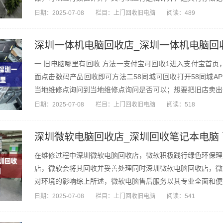
日期：
2025-07-08
栏目：
上门回收旧电脑
阅读：489
深圳一体机电脑回收店_深圳一体机电脑回
一 旧电脑哪里有回收 方法一支付宝可回收1进入支付宝首页
面点击数码产品回收即可方法二58同城可回收打开58同城A
当地维修点询问到当地维修点询问是否可以；想要把旧店卖出去
日期：
2025-07-08
栏目：
上门回收旧电脑
阅读：518
深圳微软电脑回收店_深圳回收笔记本电脑
在维修过程中深圳微软电脑回收店，微软积极践行绿色环保理
店，微软会将其回收并妥善处理同时深圳微软电脑回收店，微
对环境的影响综上所述，微软电脑售后服务以其专业全面和便
团队...
日期：
2025-07-08
栏目：
上门回收旧电脑
阅读：541