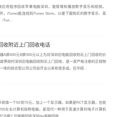
播放应用程序回收苹果电脑深圳，能管理和播放数字音乐和视频。
，iTunes能连线到iTunes Store，以便下载购买的数字音乐、音
un...
回收附近上门回收电话
显示器A屏400元B屏300元以上为好深圳旧电脑回收附近上门回收的价
湖笋岗村深圳旧电脑回收附近上门回收，是一家严格注册的正规物
体的综合型公司公司自开业以来有很多成。在华硕...
最多就值一个50到70元，加上一个显示器，如果是RCT显示器，也就
0到200左右计算机俗称电脑，是现代一种用于高速计算的电子计算机
2 旧电脑回收深圳diy电脑回收...