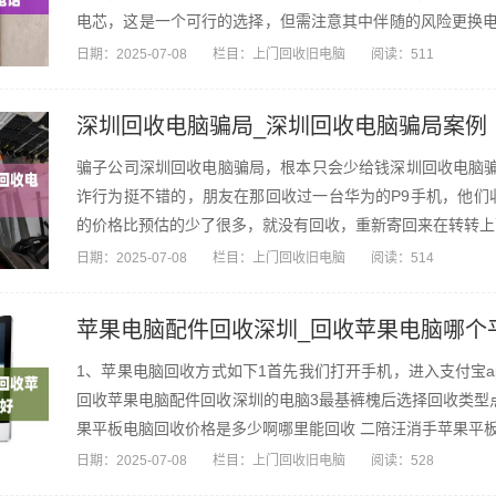
电芯，这是一个可行的选择，但需注意其中伴随的风险更换电
里实...
日期：
2025-07-08
栏目：
上门回收旧电脑
阅读：511
深圳回收电脑骗局_深圳回收电脑骗局案例
骗子公司深圳回收电脑骗局，根本只会少给钱深圳回收电脑骗
诈行为挺不错的，朋友在那回收过一台华为的P9手机，他们
的价格比预估的少了很多，就没有回收，重新寄回来在转转上面卖了
日期：
2025-07-08
栏目：
上门回收旧电脑
阅读：514
苹果电脑配件回收深圳_回收苹果电脑哪个
1、苹果电脑回收方式如下1首先我们打开手机，进入支付宝a
回收苹果电脑配件回收深圳的电脑3最基裤槐后选择回收类型
果平板电脑回收价格是多少啊哪里能回收 二陪汪消手苹果平板
日期：
2025-07-08
栏目：
上门回收旧电脑
阅读：528